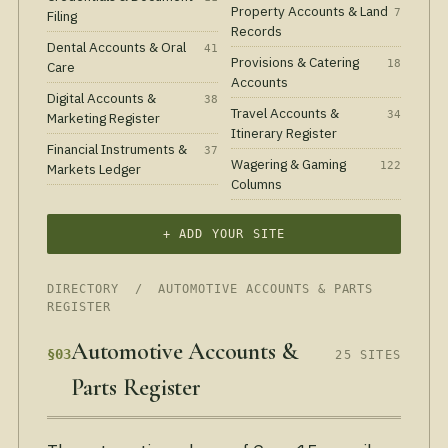
Property Accounts & Land
7
Filing
Records
Dental Accounts & Oral
41
Provisions & Catering
18
Care
Accounts
Digital Accounts &
38
Travel Accounts &
34
Marketing Register
Itinerary Register
Financial Instruments &
37
Wagering & Gaming
122
Markets Ledger
Columns
+ ADD YOUR SITE
DIRECTORY
/ AUTOMOTIVE ACCOUNTS & PARTS
REGISTER
Automotive Accounts &
§03
25 SITES
Parts Register