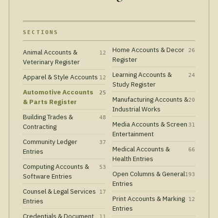
SECTIONS
Home Accounts & Decor
26
Animal Accounts &
12
Register
Veterinary Register
Learning Accounts &
24
Apparel & Style Accounts
12
Study Register
Automotive Accounts
25
Manufacturing Accounts &
20
& Parts Register
Industrial Works
Building Trades &
48
Media Accounts & Screen
31
Contracting
Entertainment
Community Ledger
37
Medical Accounts &
66
Entries
Health Entries
Computing Accounts &
53
Open Columns & General
193
Software Entries
Entries
Counsel & Legal Services
17
Print Accounts & Marking
12
Entries
Entries
Credentials & Document
11