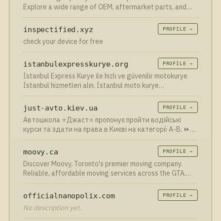
oparte na doświadczeniu i profesjonalnym podejściu.
Explore a wide range of OEM, aftermarket parts, and
Regularna wymiana oleju to mały krok, który robi
more for various car models. Order now!
ogromną różnicę dla całej jednostki napędowej.
inspectified.xyz
PROFILE →
check your device for free
istanbulexpresskurye.org
PROFILE →
İstanbul Express Kurye ile hızlı ve güvenilir motokurye
İstanbul hizmetleri alın. İstanbul moto kurye
ihtiyaçlarınız için ☎️ 0216 473 0003 - 0212 222 5620.
just-avto.kiev.ua
PROFILE →
Автошкола ⭐Джаст⭐ пропонує пройти водійські
курси та здати на права в Києві на категорії A-B. ⏩
Навчання онлайн та в групах ⚡ Сучасні автокурси ✔️
Досвідчені викладачі
moovy.ca
PROFILE →
Discover Moovy, Toronto's premier moving company.
Reliable, affordable moving services across the GTA.
Stress-free residential, commercial, and long-distance
moves with our expert team!
officialnanopolix.com
PROFILE →
No description yet.