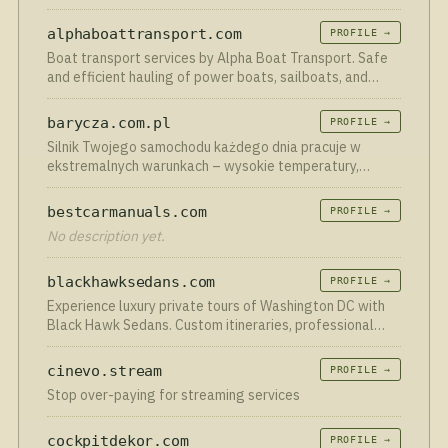
atıştırmalık otomatları gibi geniş ürün
alphaboattransport.com
PROFILE →
Boat transport services by Alpha Boat Transport. Safe
and efficient hauling of power boats, sailboats, and
more. Click or call for a quote.
barycza.com.pl
PROFILE →
Silnik Twojego samochodu każdego dnia pracuje w
ekstremalnych warunkach – wysokie temperatury,
tarcie, zmienne obciążenia i setki tysięcy cykli pracy
elementów metalowych. W tym wszystkim jeden czynnik
bestcarmanuals.com
PROFILE →
odgrywa kluczową rolę: olej silnikowy. To on odpowiada
No description yet.
za smarowanie, ochronę i utrzymanie jednostki
napędowej w pełnej sprawności. Jednak nawet najlepszy
olej z czasem traci swoje właściwości, dlatego
blackhawksedans.com
PROFILE →
regularna wymiana to nie wybór – to konieczność, jeśli
Experience luxury private tours of Washington DC with
chcesz uniknąć kosztownych napraw i cieszyć się
Black Hawk Sedans. Custom itineraries, professional
bezproblemową jazdą. Właśnie dlatego powstała ta
chauffeurs, comfort & privacy. Book today!
usługa – kompleksowa, rzetelna i dopasowana do
cinevo.stream
PROFILE →
realnych potrzeb kierowców. Wymiana oleju to nie tylko
szybka czynność serwisowa, ale jeden z najważniejszych
Stop over-paying for streaming services
elementów profilaktyki technicznej pojazdu. Dzięki niej
silnik zachowuje odpowiednie smarowanie, lepiej
cockpitdekor.com
PROFILE →