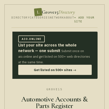
Grove15
Directory
L
DIRECTORY
CATEGORIES
NETWORK
ABOUT
+ ADD YOUR
SITE
AIO.ONLINE
List your site across the whole
network — one submit
Submit once on
aio.online and get listed on 500+ web directories
at the same time.
Get listed on 500+ sites →
GROVE15
Automotive Accounts &
Parts Register