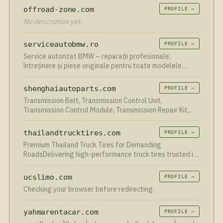
offroad-zone.com
PROFILE →
No description yet.
serviceautobmw.ro
PROFILE →
Service autorizat BMW – reparații profesionale,
întreținere și piese originale pentru toate modelele
BMW. Programează-te acum online!
shenghaiautoparts.com
PROFILE →
Transmission Belt, Transmission Control Unit,
Transmission Control Module, Transmission Repair Kit,
and all other whole-car auto parts solutions...
thailandtrucktires.com
PROFILE →
Premium Thailand Truck Tires for Demanding
RoadsDelivering high-performance truck tires trusted in
over 100 countries worldwide. Built for durability.
Designed […]
ucslimo.com
PROFILE →
Checking your browser before redirecting.
yahmarentacar.com
PROFILE →