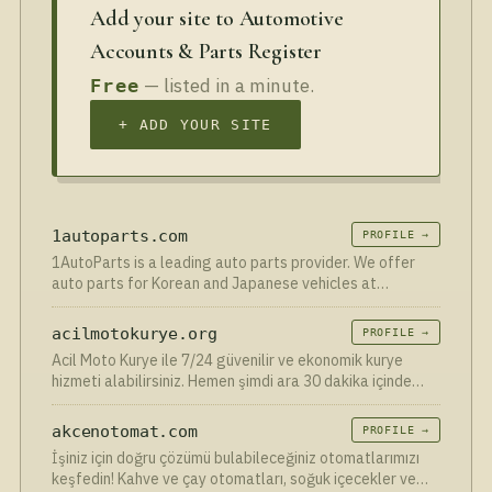
Add your site to Automotive
Accounts & Parts Register
— listed in a minute.
Free
+ ADD YOUR SITE
1autoparts.com
PROFILE →
1AutoParts is a leading auto parts provider. We offer
auto parts for Korean and Japanese vehicles at
affordable prices with 3 – 7 business days shipping
options.
acilmotokurye.org
PROFILE →
Acil Moto Kurye ile 7/24 güvenilir ve ekonomik kurye
hizmeti alabilirsiniz. Hemen şimdi ara 30 dakika içinde
kurye kapında.
akcenotomat.com
PROFILE →
İşiniz için doğru çözümü bulabileceğiniz otomatlarımızı
keşfedin! Kahve ve çay otomatları, soğuk içecekler ve