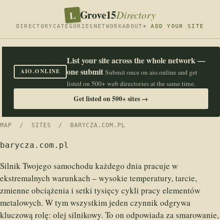
Grove15
L
Directory
DIRECTORY
CATEGORIES
NETWORK
ABOUT
+ ADD YOUR SITE
List your site across the whole network —
one submit
AIO.ONLINE
Submit once on aio.online and get
listed on 500+ web directories at the same time.
Get listed on 500+ sites →
MAP
/
SITES
/ BARYCZA.COM.PL
barycza.com.pl
Silnik Twojego samochodu każdego dnia pracuje w
ekstremalnych warunkach – wysokie temperatury, tarcie,
zmienne obciążenia i setki tysięcy cykli pracy elementów
metalowych. W tym wszystkim jeden czynnik odgrywa
kluczową rolę: olej silnikowy. To on odpowiada za smarowanie,