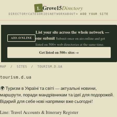
Grove15
L
Directory
DIRECTORY
CATEGORIES
NETWORK
ABOUT
+ ADD YOUR SITE
List your site across the whole network —
one submit
AIO.ONLINE
Submit once on aio.online and get
listed on 500+ web directories at the same time.
Get listed on 500+ sites →
MAP
/
SITES
/ TOURISM.D.UA
tourism.d.ua
🌍 Туризм в Україні та світі — актуальні новини,
маршрути, поради мандрівникам та ідеї для подорожей.
Відкрий для себе нові напрямки вже сьогодні!
Line:
Travel Accounts & Itinerary Register