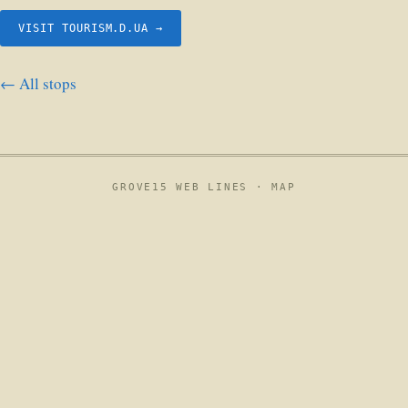
VISIT TOURISM.D.UA →
← All stops
GROVE15 WEB LINES ·
MAP