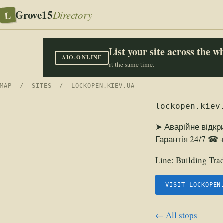
Grove15
L
Directory
List your site across the 
AIO.ONLINE
at the same time.
MAP
/
SITES
/ LOCKOPEN.KIEV.UA
lockopen.kiev
➤ Аварійне відкр
Гарантія 24/7 ☎ +
Line:
Building Tra
VISIT LOCKOPEN
← All stops