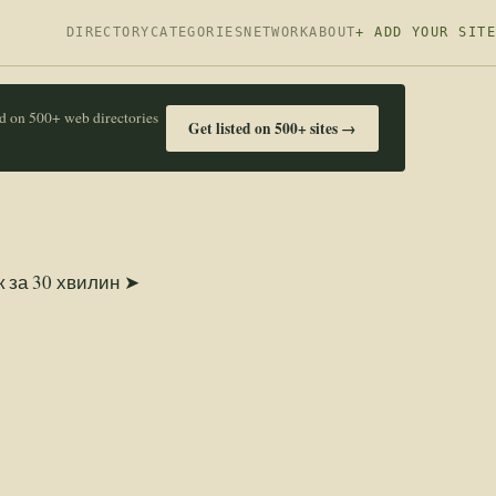
DIRECTORY
CATEGORIES
NETWORK
ABOUT
+ ADD YOUR SITE
ed on 500+ web directories
Get listed on 500+ sites →
к за 30 хвилин ➤