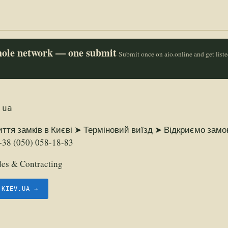
whole network — one submit
Submit once on aio.online and get list
.ua
иття замків в Києві ➤ Терміновий виїзд ➤ Відкриємо замо
38 (050) 058-18-83
des & Contracting
.KIEV.UA →