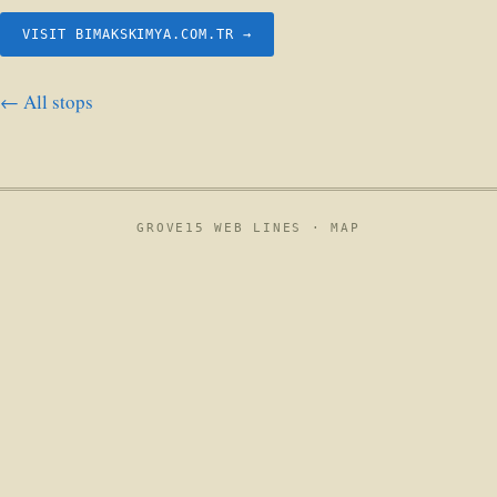
VISIT BIMAKSKIMYA.COM.TR →
← All stops
GROVE15 WEB LINES ·
MAP