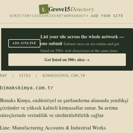
Grove15
L
Directory
DIRECTORY
CATEGORIES
NETWORK
ABOUT
+ ADD YOUR SITE
List your site across the whole network —
one submit
AIO.ONLINE
Submit once on aio.online and get
listed on 500+ web directories at the same time.
Get listed on 500+ sites →
MAP
/
SITES
/ BIMAKSKIMYA.COM.TR
bimakskimya.com.tr
Bimaks Kimya, endüstriyel su şartlandırma alanında yenilikçi
çözümler ve yüksek kaliteli kimyasallar sunar. Su arıtma
süreçlerinde verimlilik ve sürdürülebilirlik sağlar.
Line:
Manufacturing Accounts & Industrial Works