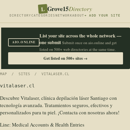
Grove15
L
Directory
DIRECTORY
CATEGORIES
NETWORK
ABOUT
+ ADD YOUR SITE
List your site across the whole network —
one submit
AIO.ONLINE
Submit once on aio.online and get
listed on 500+ web directories at the same time.
Get listed on 500+ sites →
MAP
/
SITES
/ VITALASER.CL
vitalaser.cl
Descubre Vitalaser, clínica depilación láser Santiago con
tecnología avanzada. Tratamientos seguros, efectivos y
personalizados para tu piel. ¡Contacta con nosotras ahora!
Line:
Medical Accounts & Health Entries