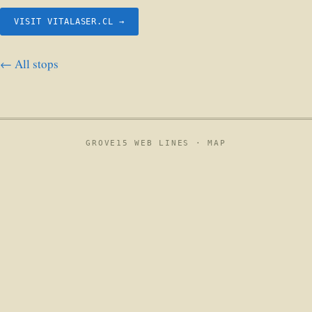
VISIT VITALASER.CL →
← All stops
GROVE15 WEB LINES ·
MAP