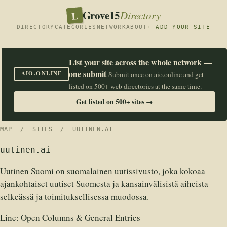
Grove15
L
Directory
DIRECTORY
CATEGORIES
NETWORK
ABOUT
+ ADD YOUR SITE
List your site across the whole network —
one submit
AIO.ONLINE
Submit once on aio.online and get
listed on 500+ web directories at the same time.
Get listed on 500+ sites →
MAP
/
SITES
/ UUTINEN.AI
uutinen.ai
Uutinen Suomi on suomalainen uutissivusto, joka kokoaa
ajankohtaiset uutiset Suomesta ja kansainvälisistä aiheista
selkeässä ja toimituksellisessa muodossa.
Line:
Open Columns & General Entries