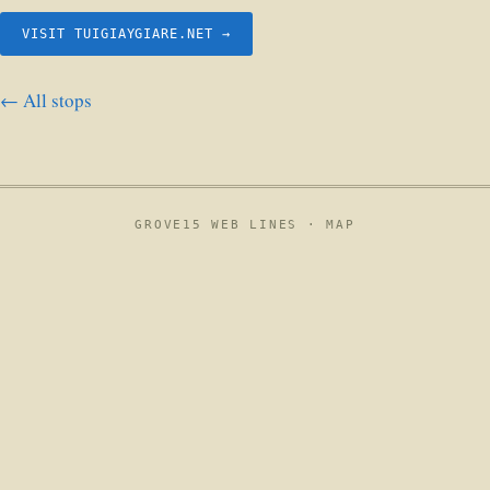
VISIT TUIGIAYGIARE.NET →
← All stops
GROVE15 WEB LINES ·
MAP