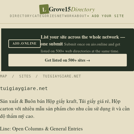
Grove15
L
Directory
DIRECTORY
CATEGORIES
NETWORK
ABOUT
+ ADD YOUR SITE
List your site across the whole network —
one submit
AIO.ONLINE
Submit once on aio.online and get
listed on 500+ web directories at the same time.
Get listed on 500+ sites →
MAP
/
SITES
/ TUIGIAYGIARE.NET
tuigiaygiare.net
Sản xuất & Buôn bán Hộp giấy kraft, Túi giấy giá rẻ, Hộp
carton với nhiều mẫu sản phẩm cho nhu cầu sử dụng ít và cần
độ thẩm mỹ cao.
Line:
Open Columns & General Entries