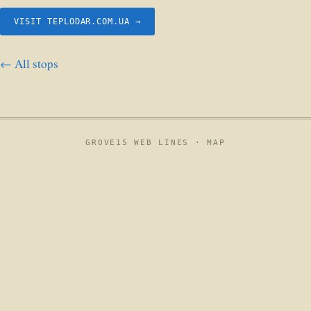
VISIT TEPLODAR.COM.UA →
← All stops
GROVE15 WEB LINES ·
MAP