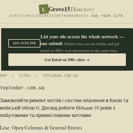
Grove15
L
Directory
DIRECTORY
CATEGORIES
NETWORK
ABOUT
+ ADD YOUR SITE
List your site across the whole network —
one submit
AIO.ONLINE
Submit once on aio.online and get
listed on 500+ web directories at the same time.
Get listed on 500+ sites →
MAP
/
SITES
/ TEPLODAR.COM.UA
teplodar.com.ua
Замовляйте ремонт котлів і систем опалення в Києві та
київській області. Досвід роботи більше 10 років з
побутовими та промисловими котлами
Line:
Open Columns & General Entries