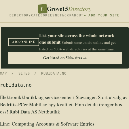
Grove15
L
Directory
DIRECTORY
CATEGORIES
NETWORK
ABOUT
+ ADD YOUR SITE
List your site across the whole network —
one submit
AIO.ONLINE
Submit once on aio.online and get
listed on 500+ web directories at the same time.
Get listed on 500+ sites →
MAP
/
SITES
/ RUBIDATA.NO
rubidata.no
Elektronikkbutikk og servicesenter i Stavanger. Stort utvalg av
Bedrifts-PCer Mobil av høy kvalitet. Finn det du trenger hos
oss! Rubi Data AS Nettbutikk
Line:
Computing Accounts & Software Entries