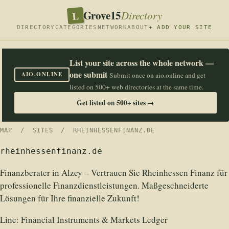
Grove15
L
Directory
DIRECTORY
CATEGORIES
NETWORK
ABOUT
+ ADD YOUR SITE
List your site across the whole network —
one submit
AIO.ONLINE
Submit once on aio.online and get
listed on 500+ web directories at the same time.
Get listed on 500+ sites →
MAP
/
SITES
/ RHEINHESSENFINANZ.DE
rheinhessenfinanz.de
Finanzberater in Alzey – Vertrauen Sie Rheinhessen Finanz für
professionelle Finanzdienstleistungen. Maßgeschneiderte
Lösungen für Ihre finanzielle Zukunft!
Line:
Financial Instruments & Markets Ledger