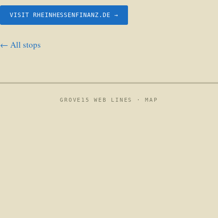
VISIT RHEINHESSENFINANZ.DE →
← All stops
GROVE15 WEB LINES ·
MAP