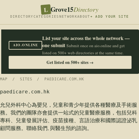
Grove15
L
Directory
DIRECTORY
CATEGORIES
NETWORK
ABOUT
+ ADD YOUR SITE
List your site across the whole network —
one submit
AIO.ONLINE
Submit once on aio.online and get
listed on 500+ web directories at the same time.
Get listed on 500+ sites →
MAP
/
SITES
/ PAEDICARE.COM.HK
paedicare.com.hk
允兒外科中心為嬰兒，兒童和青少年提供各種醫療及手術服
務。我們的團隊亦會提供一站式的兒童醫療服務，包括兒科
專科、兒童發展評估、疫苗接種、言語治療和國際認證泌乳
顧問服務。聯絡我們, 與醫生預約諮詢。