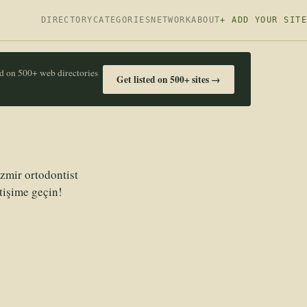
DIRECTORY
CATEGORIES
NETWORK
ABOUT
+ ADD YOUR SITE
ed on 500+ web directories
Get listed on 500+ sites →
İzmir ortodontist
tişime geçin!