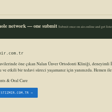
whole network — one submit
Submit once on aio.online and get list
mir.com.tr
avilerinde öne çıkan Nalan Ünver Ortodonti Kliniği, deneyimli 
 ve etkili bir tedavi süreci yaşamanız için yanınızda. Hemen ile
nts & Oral Care
ISTIZMIR.COM.TR →