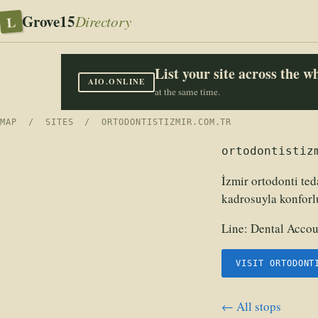
Grove15
L
Directory
List your site across the 
AIO.ONLINE
at the same time.
MAP
/
SITES
/ ORTODONTISTIZMIR.COM.TR
ortodontistiz
İzmir ortodonti ted
kadrosuyla konforlu
Line:
Dental Accou
VISIT ORTODONT
← All stops