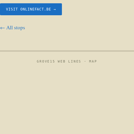
VISIT ONLINEFACT.BE →
← All stops
GROVE15 WEB LINES ·
MAP