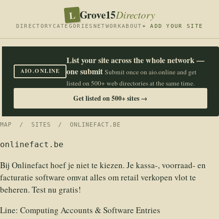
Grove15
L
Directory
DIRECTORY
CATEGORIES
NETWORK
ABOUT
+ ADD YOUR SITE
List your site across the whole network —
one submit
AIO.ONLINE
Submit once on aio.online and get
listed on 500+ web directories at the same time.
Get listed on 500+ sites →
MAP
/
SITES
/ ONLINEFACT.BE
onlinefact.be
Bij Onlinefact hoef je niet te kiezen. Je kassa-, voorraad- en
facturatie software omvat alles om retail verkopen vlot te
beheren. Test nu gratis!
Line:
Computing Accounts & Software Entries