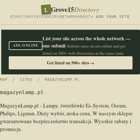
Grove15
L
Directory
DIRECTORY
CATEGORIES
NETWORK
ABOUT
+ ADD YOUR SITE
List your site across the whole network —
one submit
AIO.ONLINE
Submit once on aio.online and get
listed on 500+ web directories at the same time.
Get listed on 500+ sites →
MAP
/
SITES
/ MAGAZYNLAMP.PL
magazynlamp.pl
MagazynLamp.pl - Lampy, świetlówki Es-System, Osram,
Philips, Ligman. Duży wybór, niska cena. W naszym sklepie
gwarantowane bezpieczeństwo transakcji. Wysokie rabaty i
promocje.