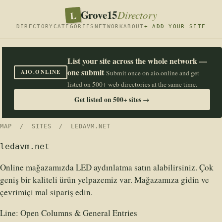
Grove15
L
Directory
DIRECTORY
CATEGORIES
NETWORK
ABOUT
+ ADD YOUR SITE
List your site across the whole network —
one submit
AIO.ONLINE
Submit once on aio.online and get
listed on 500+ web directories at the same time.
Get listed on 500+ sites →
MAP
/
SITES
/ LEDAVM.NET
ledavm.net
Online mağazamızda LED aydınlatma satın alabilirsiniz. Çok
geniş bir kaliteli ürün yelpazemiz var. Mağazamıza gidin ve
çevrimiçi mal sipariş edin.
Line:
Open Columns & General Entries