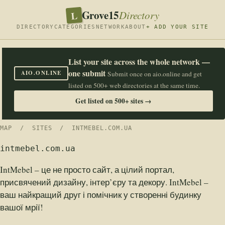
Grove15
L
Directory
DIRECTORY
CATEGORIES
NETWORK
ABOUT
+ ADD YOUR SITE
List your site across the whole network —
one submit
AIO.ONLINE
Submit once on aio.online and get
listed on 500+ web directories at the same time.
Get listed on 500+ sites →
MAP
/
SITES
/ INTMEBEL.COM.UA
intmebel.com.ua
IntMebel – це не просто сайт, а цілий портал,
присвячений дизайну, інтер’єру та декору. IntMebel –
ваш найкращий друг і помічник у створенні будинку
вашої мрії!