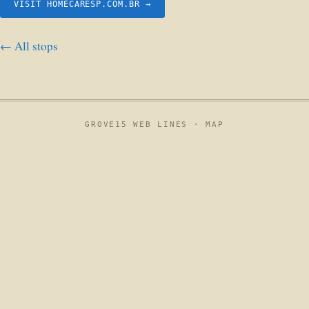
VISIT HOMECARESP.COM.BR →
← All stops
GROVE15 WEB LINES ·
MAP