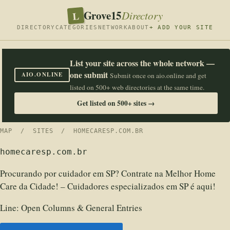
Grove15
L
Directory
DIRECTORY
CATEGORIES
NETWORK
ABOUT
+ ADD YOUR SITE
List your site across the whole network —
one submit
AIO.ONLINE
Submit once on aio.online and get
listed on 500+ web directories at the same time.
Get listed on 500+ sites →
MAP
/
SITES
/ HOMECARESP.COM.BR
homecaresp.com.br
Procurando por cuidador em SP? Contrate na Melhor Home
Care da Cidade! – Cuidadores especializados em SP é aqui!
Line:
Open Columns & General Entries