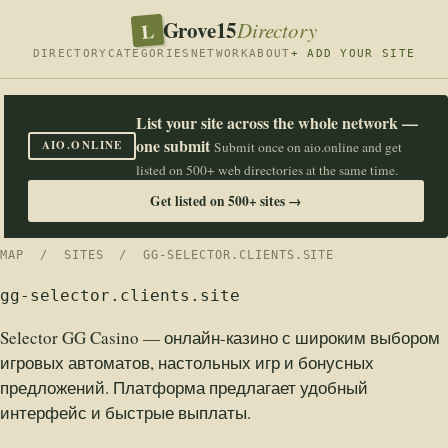
Grove15
L
Directory
DIRECTORY
CATEGORIES
NETWORK
ABOUT
+ ADD YOUR SITE
List your site across the whole network —
one submit
AIO.ONLINE
Submit once on aio.online and get
listed on 500+ web directories at the same time.
Get listed on 500+ sites →
MAP
/
SITES
/ GG-SELECTOR.CLIENTS.SITE
gg-selector.clients.site
Selector GG Casino — онлайн-казино с широким выбором
игровых автоматов, настольных игр и бонусных
предложений. Платформа предлагает удобный
интерфейс и быстрые выплаты.