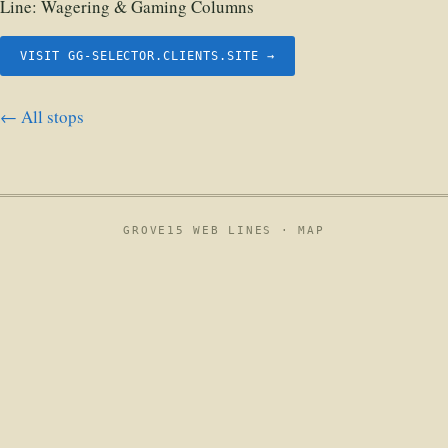
Line:
Wagering & Gaming Columns
VISIT GG-SELECTOR.CLIENTS.SITE →
← All stops
GROVE15 WEB LINES ·
MAP