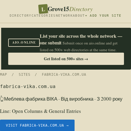
Grove15
L
Directory
DIRECTORY
CATEGORIES
NETWORK
ABOUT
+ ADD YOUR SITE
List your site across the whole network —
one submit
AIO.ONLINE
Submit once on aio.online and get
listed on 500+ web directories at the same time.
Get listed on 500+ sites →
MAP
/
SITES
/ FABRICA-VIKA.COM.UA
fabrica-vika.com.ua
👆Меблева фабрика ВІКА · Від виробника · З 2000 року
Line:
Open Columns & General Entries
VISIT FABRICA-VIKA.COM.UA →