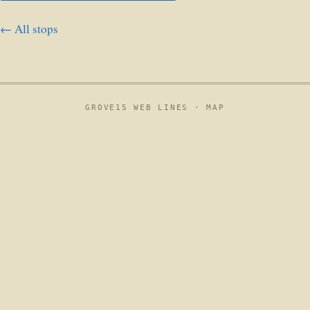
← All stops
GROVE15 WEB LINES ·
MAP