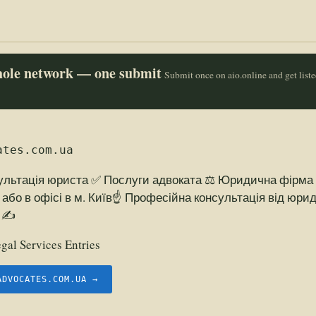
whole network — one submit
Submit once on aio.online and get list
ates.com.ua
льтація юриста ✅ Послуги адвоката ⚖️ Юридична фірма в
або в офісі в м. Київ☝ Професійна консультація від юрид
s ✍
gal Services Entries
ADVOCATES.COM.UA →