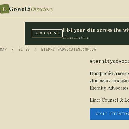
Grove15
L
Directory
List your site across the 
AIO.ONLINE
at the same time.
MAP
/
SITES
/ ETERNITYADVOCATES.COM.UA
eternityadvoc
Професійна консу
Допомога онлайн 
Eternity Advocate
Line:
Counsel & Le
VISIT ETERNITY