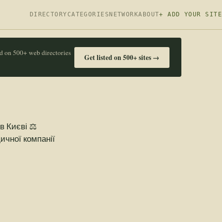
DIRECTORY
CATEGORIES
NETWORK
ABOUT
+ ADD YOUR SITE
ed on 500+ web directories
Get listed on 500+ sites →
 Києві ⚖️
ичної компанії