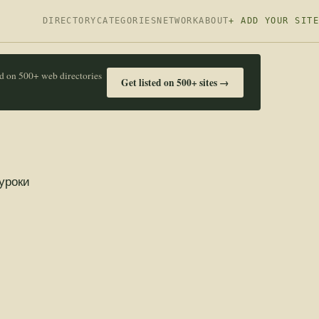
DIRECTORY
CATEGORIES
NETWORK
ABOUT
+ ADD YOUR SITE
ed on 500+ web directories
Get listed on 500+ sites →
уроки