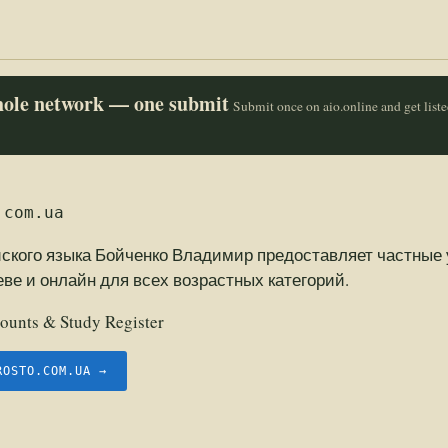
whole network — one submit
Submit once on aio.online and get list
.com.ua
йского языка Бойченко Владимир предоставляет частные 
еве и онлайн для всех возрастных категорий.
ounts & Study Register
ROSTO.COM.UA →