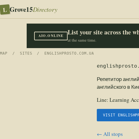
Grove15
L
Directory
List your site across the 
AIO.ONLINE
at the same time.
MAP
/
SITES
/ ENGLISHPROSTO.COM.UA
englishprosto
Репетитор англи
английского в Ки
Line:
Learning Acc
VISIT ENGLISHP
← All stops