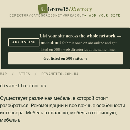
Grove15
L
Directory
DIRECTORY
CATEGORIES
NETWORK
ABOUT
+ ADD YOUR SITE
List your site across the whole network —
one submit
AIO.ONLINE
Submit once on aio.online and get
listed on 500+ web directories at the same time.
Get listed on 500+ sites →
MAP
/
SITES
/ DIVANETTO.COM.UA
divanetto.com.ua
Существует различная мебель, в которой стоит
разобраться. Рекомендации и все важные особенности
интерьера. Мебель в спальню, мебель в гостинную,
мебель в