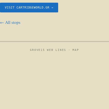
VISIT CARTRIDGEWORLD.GR →
← All stops
GROVE15 WEB LINES ·
MAP