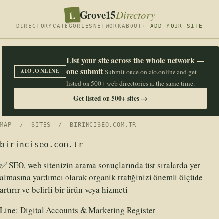
Grove15
L
Directory
DIRECTORY
CATEGORIES
NETWORK
ABOUT
+ ADD YOUR SITE
List your site across the whole network —
one submit
AIO.ONLINE
Submit once on aio.online and get
listed on 500+ web directories at the same time.
Get listed on 500+ sites →
MAP
/
SITES
/ BIRINCISEO.COM.TR
birinciseo.com.tr
✅ SEO, web sitenizin arama sonuçlarında üst sıralarda yer
almasına yardımcı olarak organik trafiğinizi önemli ölçüde
artırır ve belirli bir ürün veya hizmeti
Line:
Digital Accounts & Marketing Register