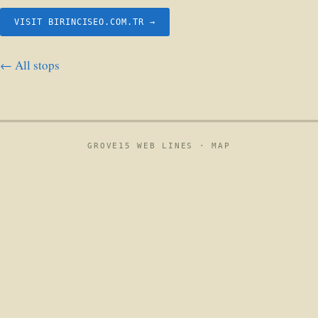
VISIT BIRINCISEO.COM.TR →
← All stops
GROVE15 WEB LINES ·
MAP